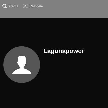
Arama
Rastgele
Lagunapower