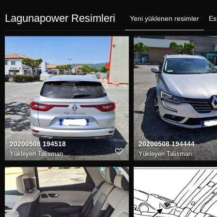
Lagunapower Resimleri
Yeni yüklenen resimler
Es
20200508 194518
20200508 194444
Yükleyen
Talisman
Yükleyen
Talisman