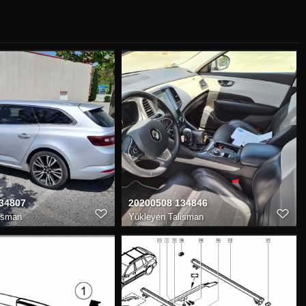
34807
20200508 134846
isman
Yükleyen
Talisman