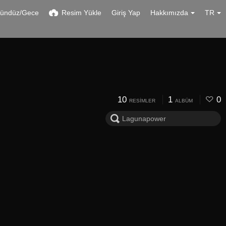
ündüz/Gece
Resim Yükle
Giriş Yap
Hakkımızda
TR
10
1
0
RESIMLER
ALBÜM