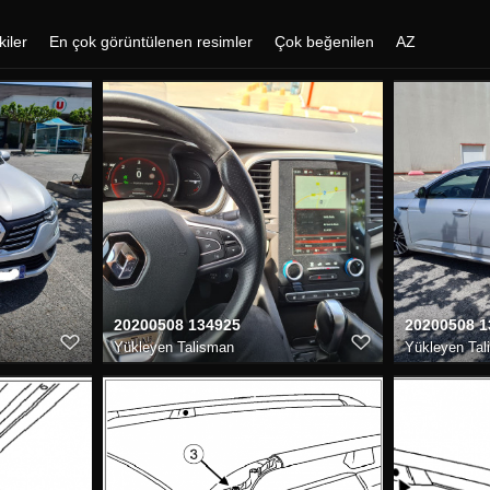
kiler
En çok görüntülenen resimler
Çok beğenilen
AZ
20200508 134925
20200508 1
Yükleyen
Talisman
Yükleyen
Tal