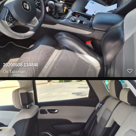
20200508 134846
Od
Talisman