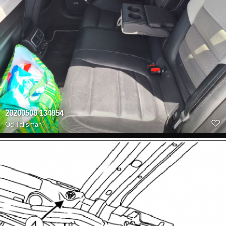
20200508 134854
Od
Talisman