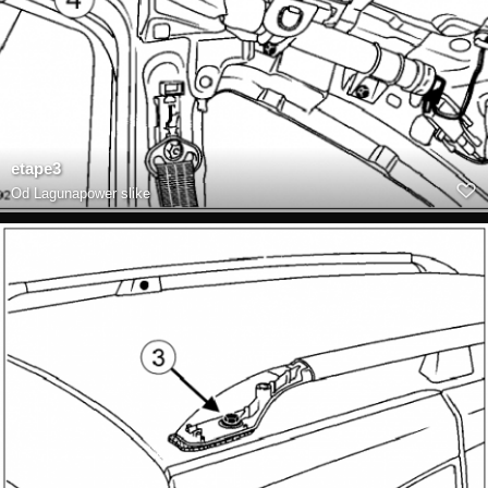
etape3
Od
Lagunapower slike