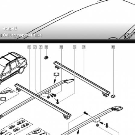
etape1
Od
Lagunapower slike