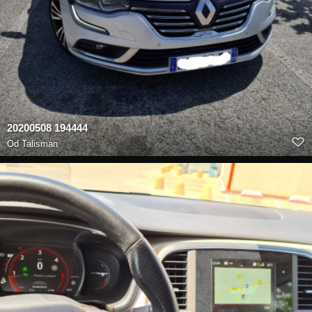
20200508 194444
Od
Talisman