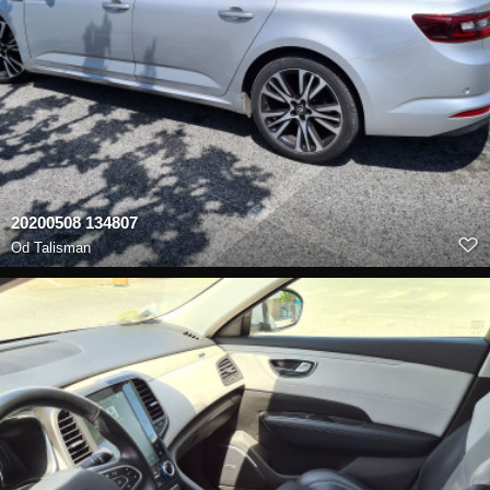
20200508 134807
Od
Talisman