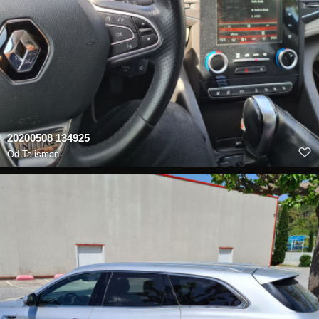
20200508 134925
Od
Talisman