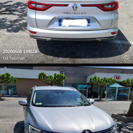
20200508 194518
Od
Talisman