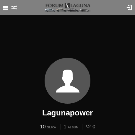
Lagunapower
10
1
0
SLIKA
ALBUM