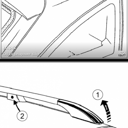
etape2
Od
Lagunapower slike