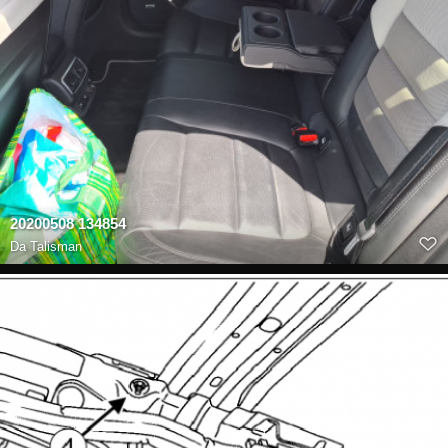
20200508 134854
Da
Talisman