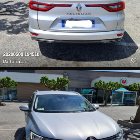
20200508 194518
Da
Talisman