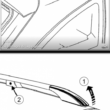
etape2
Da
Immagini di Lagunapower