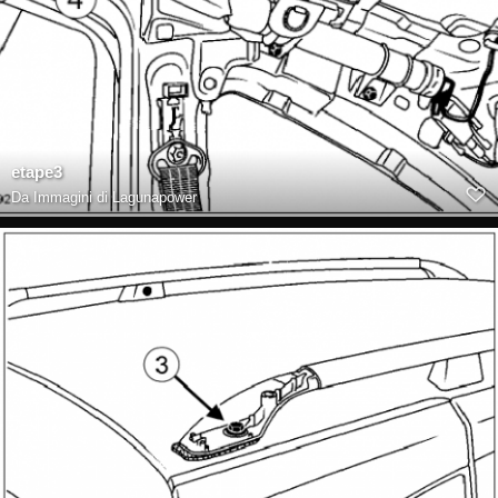
etape3
Da
Immagini di Lagunapower