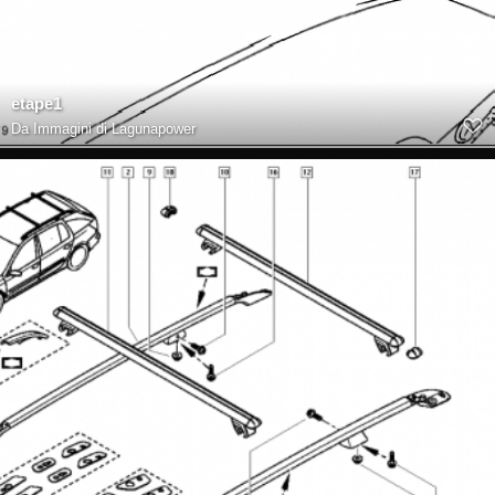
etape1
Da
Immagini di Lagunapower