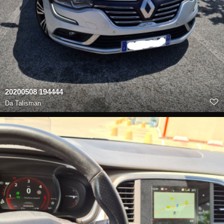
20200508 194444
Da
Talisman