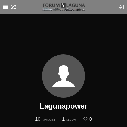
Lagunapower
10
1
0
IMMAGINI
ALBUM