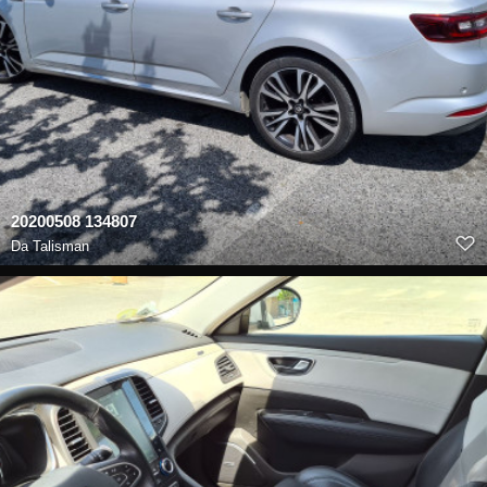
20200508 134807
Da
Talisman