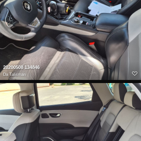
20200508 134846
Da
Talisman