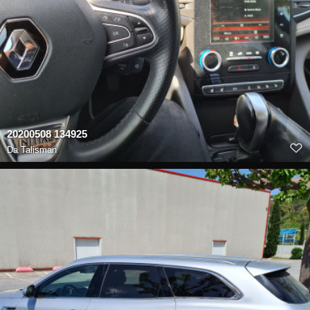
20200508 134925
Da
Talisman