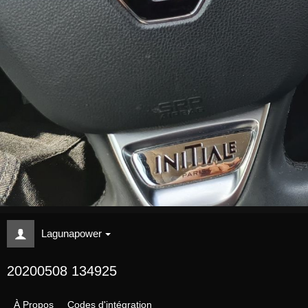
Lagunapower
20200508 134925
À Propos
Codes d'intégration