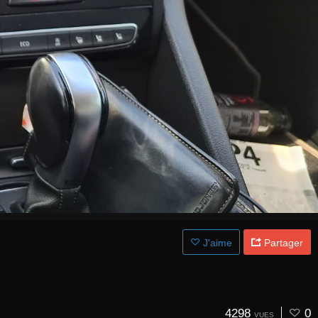
J'aime
Partager
4298
0
VUES