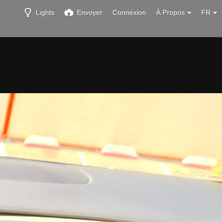
Lights
Envoyer
Connexion
À Propos
FR