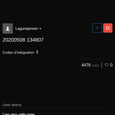
Lagunapower
20200508 134807
Codes d'intégration
4476
0
VUES
Liens directs
Lien vers cette page