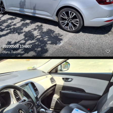
20200508 134807
Dans
Talisman