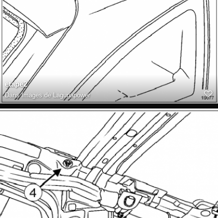
etape2
Dans
Images de Lagunapower