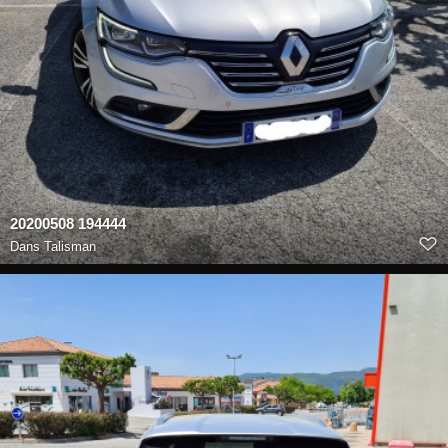
20200508 194444
Dans
Talisman