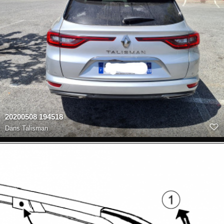
20200508 194518
Dans
Talisman