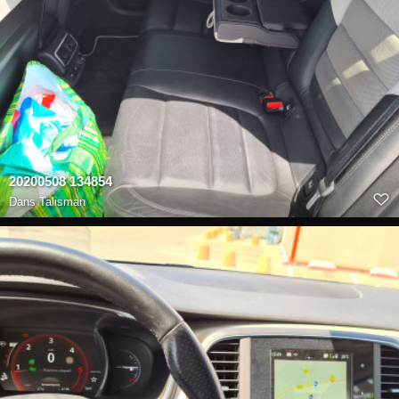
20200508 134854
Dans
Talisman