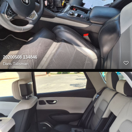
20200508 134846
Dans
Talisman