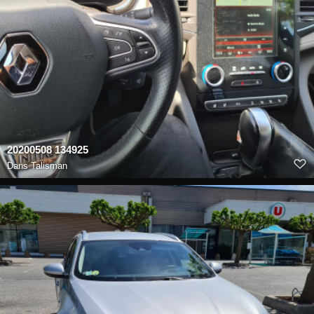
20200508 134925
Dans
Talisman