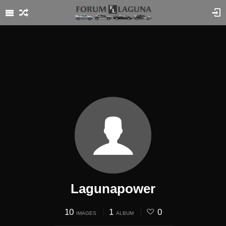
Lagunapower
10
1
0
IMAGES
ALBUM