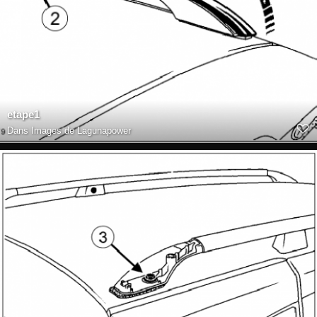
etape1
Dans
Images de Lagunapower