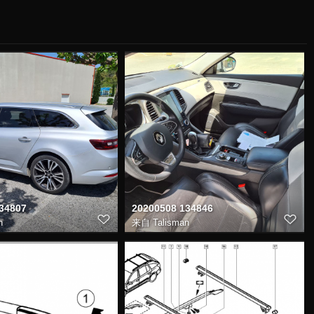
34807
20200508 134846
n
来自
Talisman