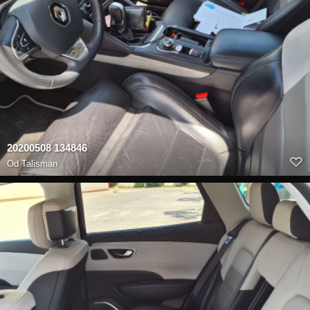
20200508 134846
Od
Talisman