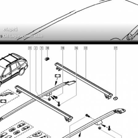
etape1
Od
Lagunapower slike