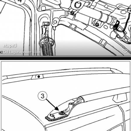
etape3
Od
Lagunapower slike