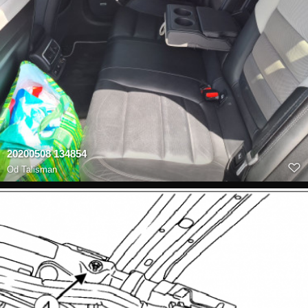
20200508 134854
Od
Talisman