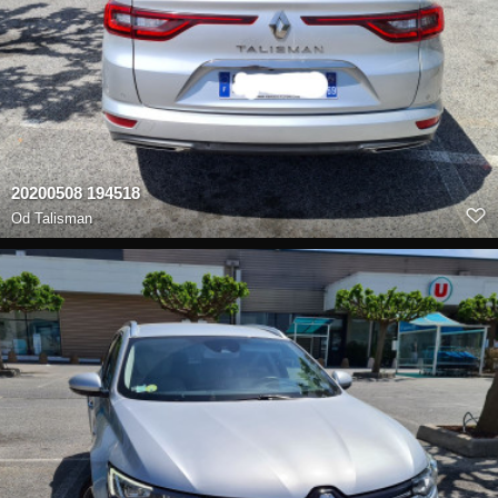
20200508 194518
Od
Talisman