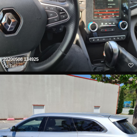
20200508 134925
Od
Talisman