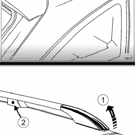
etape2
Od
Lagunapower slike