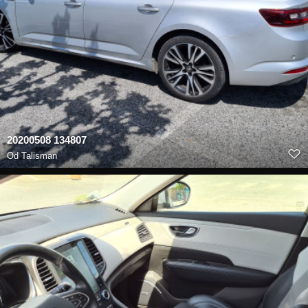
20200508 134807
Od
Talisman