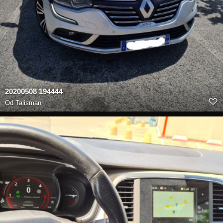
20200508 194444
Od
Talisman