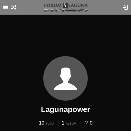
Lagunapower
10
1
0
SLIKA
ALBUM