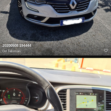
20200508 194444
Od
Talisman