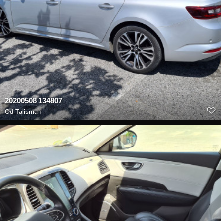
20200508 134807
Od
Talisman