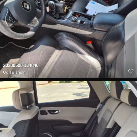
20200508 134846
Od
Talisman