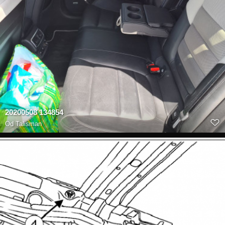
20200508 134854
Od
Talisman