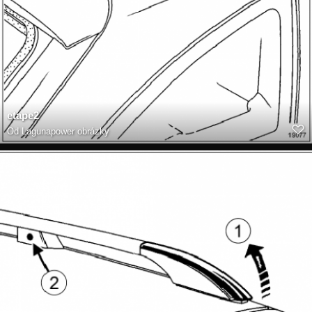
etape2
Od
Lagunapower obrázky