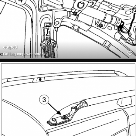
etape3
Od
Lagunapower obrázky