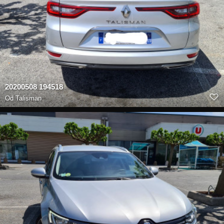
20200508 194518
Od
Talisman