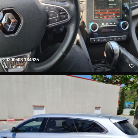
20200508 134925
Od
Talisman