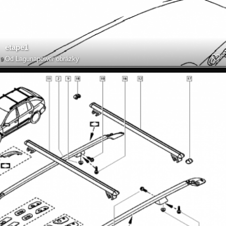
etape1
Od
Lagunapower obrázky