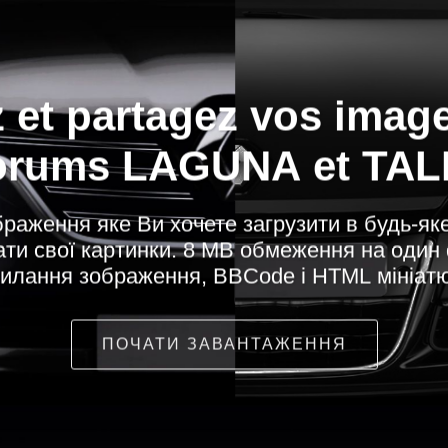
 et partagez vos imag
orums LAGUNA et TA
браження яке Ви хочете загрузити в будь-яке 
ти свої картинки. 8 MB обмеження на один
илання зображення, BBCode і HTML мініат
ПОЧАТИ ЗАВАНТАЖЕННЯ