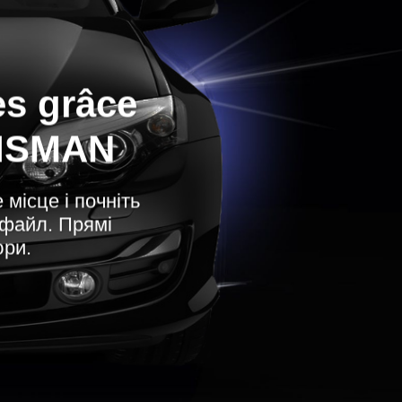
es grâce
LISMAN
місце і почніть
 файл. Прямі
юри.