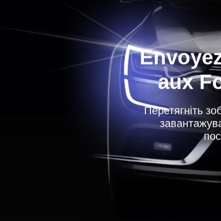
Envoyez
aux F
Перетягніть зо
завантажува
пос