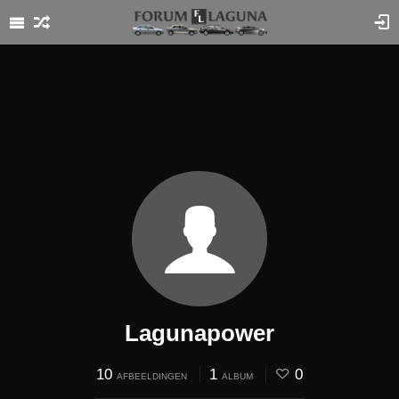
Lagunapower
10
1
0
AFBEELDINGEN
ALBUM