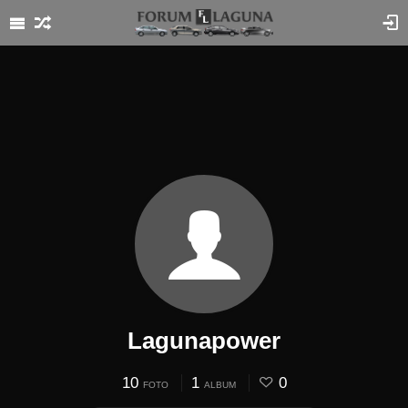
Lagunapower
10
1
0
FOTO
ALBUM