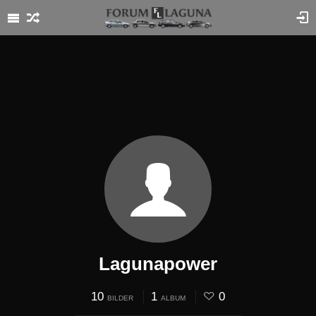
Lagunapower
10
1
0
BILDER
ALBUM