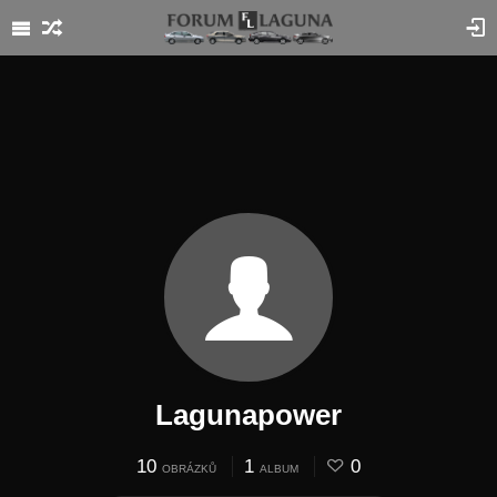
Lagunapower
10
1
0
OBRÁZKŮ
ALBUM