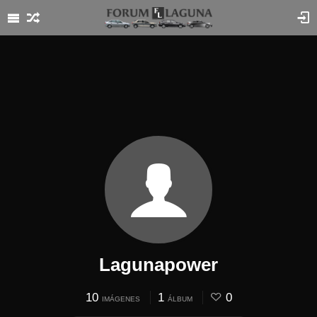
Lagunapower
10
1
0
IMÁGENES
ÁLBUM