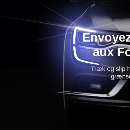
Envoyez
aux F
Træk og slip h
grænse