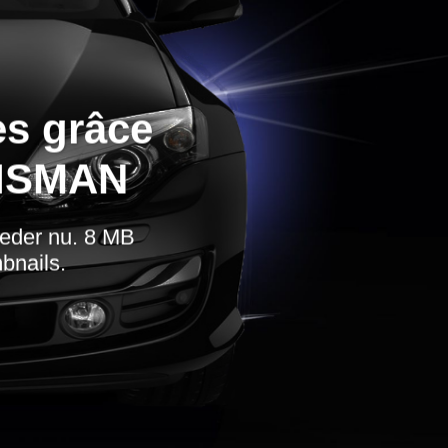
es grâce
LISMAN
lleder nu. 8 MB
bnails.