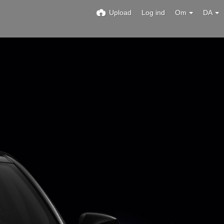
Upload
Log ind
Om
DA