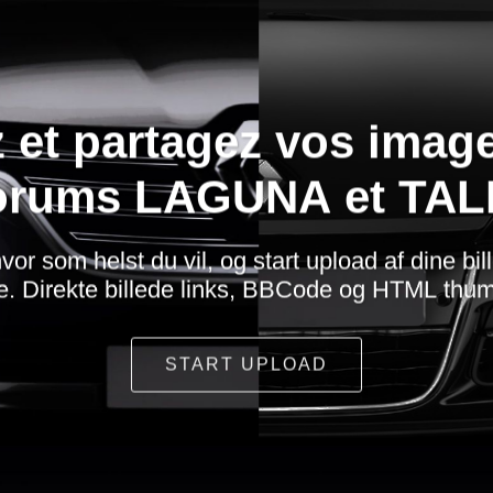
 et partagez vos imag
orums LAGUNA et TA
vor som helst du vil, og start upload af dine bi
. Direkte billede links, BBCode og HTML thum
START UPLOAD