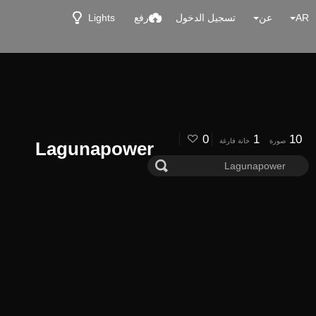
AR
عن
تسجيل الدخول
رفع
Lights
0
1
10
صورة
خانة فارغة
Lagunapower