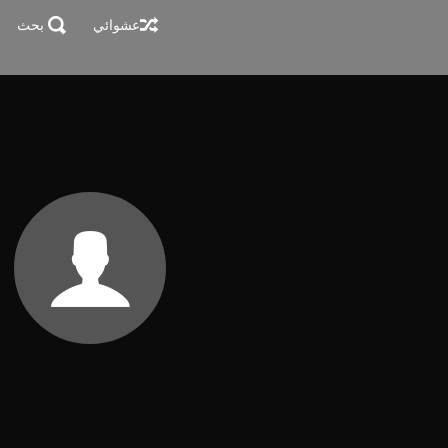
عشوائي
بحث